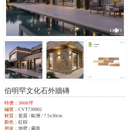
伯明罕文化石外牆磚
特價：
3668/坪
編號：
CVT730002
材質：
瓷質 / 歐洲 / 7.5x30cm
顏色：
紅棕
用途：
地壁 / 霧面