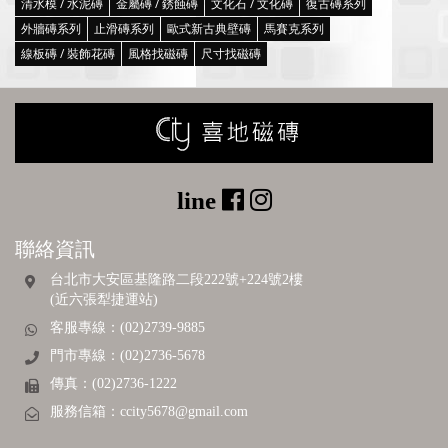
清水模 / 水泥磚
金屬磚 / 銹蝕磚
文化石 / 文化磚
復古磚系列
外牆磚系列
止滑磚系列
歐式新古典壁磚
馬賽克系列
線板磚 / 裝飾花磚
風格找磁磚
尺寸找磁磚
聯絡資訊
台北市大安區基隆路二段222號+224號2樓
(近六張犁捷運站)
客服專線：(02)2739-9885
門市專線：(02)2736-5678
傳真：(02)2736-1222
服務信箱：
ccity5678@gmail.com