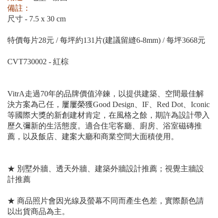
備註：
尺寸 - 7.5 x 30 cm
特價每片28元 / 每坪約131片(建議留縫6-8mm) / 每坪3668元
CVT730002 - 紅棕
VitrA走過70年的品牌價值淬鍊，以提供建築、空間最佳解
決方案為己任，屢屢榮獲Good Design、IF、Red Dot、Iconic
等國際大獎的新創建材肯定，在風格之餘，期許為設計帶入
歷久彌新的生活態度。適合住宅客廳、廚房、浴室磁磚推
薦，以及飯店、建案大廳和商業空間大面積使用。
★ 別墅外牆、透天外牆、建築外牆設計推薦；視覺主牆設
計推薦
★ 商品照片會因光線及螢幕不同而產生色差，實際顏色請
以出貨商品為主。