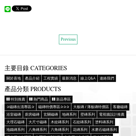
Previous
主要目錄 CATEGORIES
關於喜地
產品介紹
工程實績
最新消息
線上Q&A
連絡我們
產品分類 PRODUCTS
特別推薦
熱門商品
新品專區
✰磁磚出清專區✰
磁磚特價專區✰✰✰
大板磚 / 薄板磚特價區
客廳磁磚
浴室磁磚
廚房磁磚
玄關磁磚
地磚系列
壁磚系列
電視牆設計推薦
大理石磁磚
大尺寸磁磚
木紋磚系列
石紋磚系列
塗料磚系列
地鐵磚系列
八角磚系列
六角磚系列
花磚系列
水磨石磁磚系列