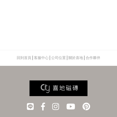
回到首頁
│
客服中心
│
公司位置
│
關於喜地
│
合作夥伴