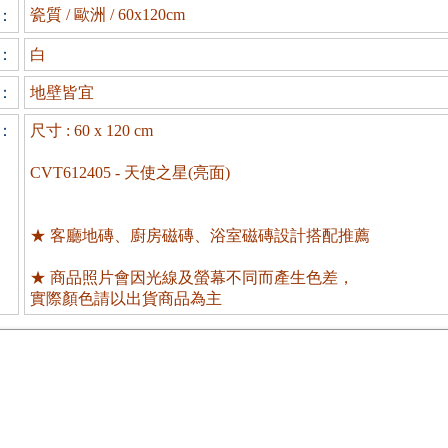
瓷質 / 歐洲 / 60x120cm
：
：
白
：
地壁皆宜
：
尺寸 : 60 x 120 cm
CVT612405 - 天使之星(亮面)
★ 客廳地磚、廚房磁磚、浴室磁磚設計搭配推薦
★ 商品照片會因光線及螢幕不同而產生色差，
實際顏色請以出貨商品為主