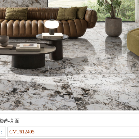
磁磚-亮面
：
CVT612405