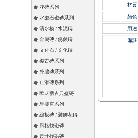
材質
花磚系列
顏色
水磨石磁磚系列
清水模 / 水泥磚
用途
金屬磚 / 銹蝕磚
備註
文化石 / 文化磚
復古磚系列
外牆磚系列
止滑磚系列
歐式新古典壁磚
馬賽克系列
線板磚 / 裝飾花磚
風格找磁磚
尺寸找磁磚