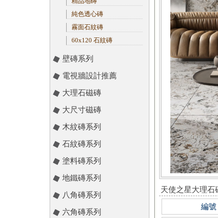
精品地磚
純色透心磚
霧面石紋磚
60x120 石紋磚
壁磚系列
電視牆設計推薦
大理石磁磚
大尺寸磁磚
木紋磚系列
石紋磚系列
塗料磚系列
地鐵磚系列
天使之星大理石
八角磚系列
編號
六角磚系列