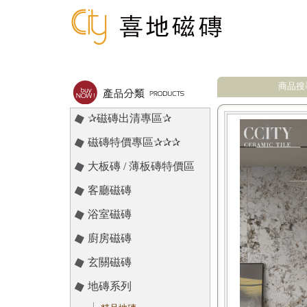
商品搜
✰磁磚出清專區✰
磁磚特價專區✰✰✰
大板磚 / 薄板磚特價區
客廳磁磚
浴室磁磚
廚房磁磚
玄關磁磚
地磚系列