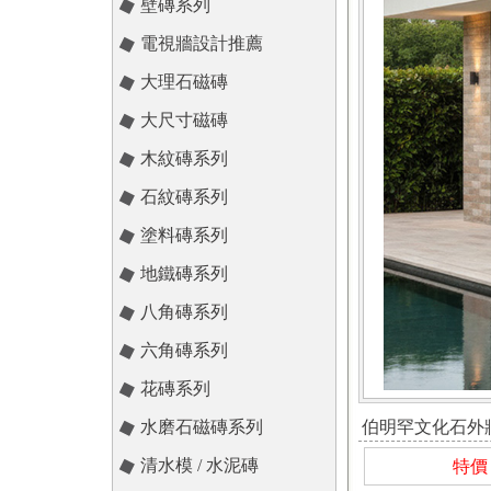
壁磚系列
電視牆設計推薦
大理石磁磚
大尺寸磁磚
木紋磚系列
石紋磚系列
塗料磚系列
地鐵磚系列
八角磚系列
六角磚系列
花磚系列
水磨石磁磚系列
伯明罕文化石外
清水模 / 水泥磚
特價