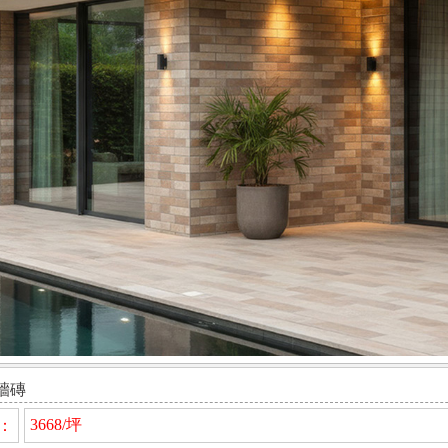
牆磚
3668/坪
：