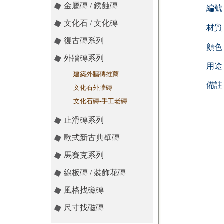
金屬磚 / 銹蝕磚
編號
文化石 / 文化磚
材質
復古磚系列
顏色
外牆磚系列
用途
建築外牆磚推薦
備註
文化石外牆磚
文化石磚-手工老磚
止滑磚系列
歐式新古典壁磚
馬賽克系列
線板磚 / 裝飾花磚
風格找磁磚
尺寸找磁磚