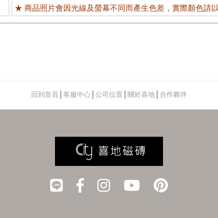
★ 商品照片會因光線及螢幕不同而產生色差，實際顏色請
回到首頁
│
客服中心
│
公司位置
│
關於喜地
│
合作夥伴