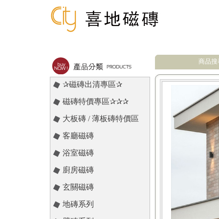
商品搜
✰磁磚出清專區✰
磁磚特價專區✰✰✰
大板磚 / 薄板磚特價區
客廳磁磚
浴室磁磚
廚房磁磚
玄關磁磚
地磚系列