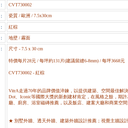
：
CVT730002
瓷質 / 歐洲 / 7.5x30cm
：
：
紅棕
：
地壁 / 霧面
：
尺寸 - 7.5 x 30 cm
特價每片28元 / 每坪約131片(建議留縫6-8mm) / 每坪3668元
CVT730002 - 紅棕
VitrA走過70年的品牌價值淬鍊，以提供建築、空間最佳解決方案
Dot、Iconic等國際大獎的新創建材肯定，在風格之餘，
廳、廚房、浴室磁磚推薦，以及飯店、建案大廳和商業空間
★ 別墅外牆、透天外牆、建築外牆設計推薦；視覺主牆設