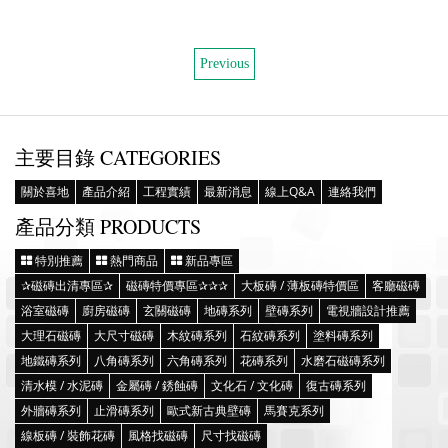
Previous
主要目錄 CATEGORIES
關於喜地
產品介紹
工程實績
最新消息
線上Q&A
連絡我們
產品分類 PRODUCTS
特別推薦
熱門商品
新品專區
✰磁磚出清專區✰
磁磚特價專區✰✰✰
大板磚 / 薄板磚特價區
客廳磁磚
浴室磁磚
廚房磁磚
玄關磁磚
地磚系列
壁磚系列
電視牆設計推薦
大理石磁磚
大尺寸磁磚
木紋磚系列
石紋磚系列
塗料磚系列
地鐵磚系列
八角磚系列
六角磚系列
花磚系列
水磨石磁磚系列
清水模 / 水泥磚
金屬磚 / 銹蝕磚
文化石 / 文化磚
復古磚系列
外牆磚系列
止滑磚系列
歐式新古典壁磚
馬賽克系列
線板磚 / 裝飾花磚
風格找磁磚
尺寸找磁磚