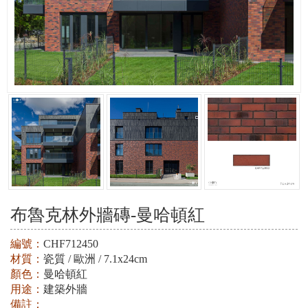
布魯克林外牆磚-曼哈頓紅
編號：
CHF712450
材質：
瓷質 / 歐洲 / 7.1x24cm
顏色：
曼哈頓紅
用途：
建築外牆
備註：