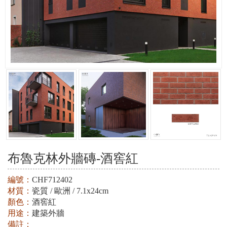
布魯克林外牆磚-酒窖紅
編號：
CHF712402
材質：
瓷質 / 歐洲 / 7.1x24cm
顏色：
酒窖紅
用途：
建築外牆
備註：