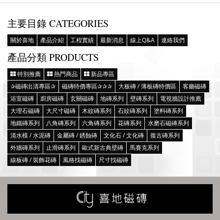
主要目錄 CATEGORIES
關於喜地
產品介紹
工程實績
最新消息
線上Q&A
連絡我們
產品分類 PRODUCTS
特別推薦
熱門商品
新品專區
✰磁磚出清專區✰
磁磚特價專區✰✰✰
大板磚 / 薄板磚特價區
客廳磁磚
浴室磁磚
廚房磁磚
玄關磁磚
地磚系列
壁磚系列
電視牆設計推薦
大理石磁磚
大尺寸磁磚
木紋磚系列
石紋磚系列
塗料磚系列
地鐵磚系列
八角磚系列
六角磚系列
花磚系列
水磨石磁磚系列
清水模 / 水泥磚
金屬磚 / 銹蝕磚
文化石 / 文化磚
復古磚系列
外牆磚系列
止滑磚系列
歐式新古典壁磚
馬賽克系列
線板磚 / 裝飾花磚
風格找磁磚
尺寸找磁磚