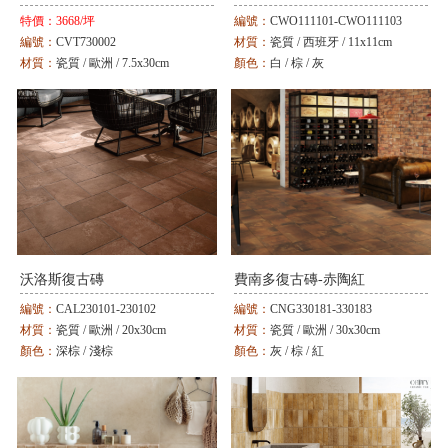
特價：
3668/坪
編號：
CWO111101-CWO111103
編號：
CVT730002
材質：
瓷質 / 西班牙 / 11x11cm
材質：
瓷質 / 歐洲 / 7.5x30cm
顏色：
白 / 棕 / 灰
顏色：
紅棕
沃洛斯復古磚
費南多復古磚-赤陶紅
編號：
CAL230101-230102
編號：
CNG330181-330183
材質：
瓷質 / 歐洲 / 20x30cm
材質：
瓷質 / 歐洲 / 30x30cm
顏色：
深棕 / 淺棕
顏色：
灰 / 棕 / 紅