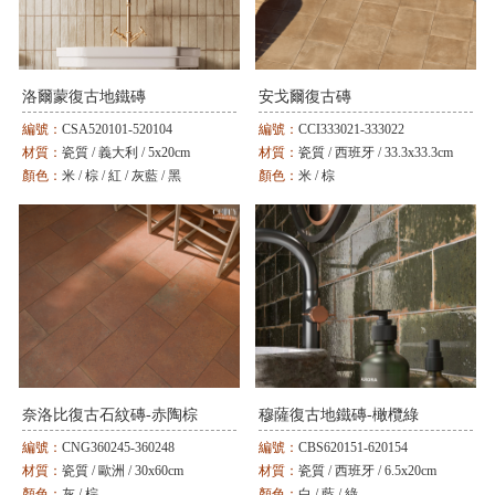
洛爾蒙復古地鐵磚
安戈爾復古磚
編號：
CSA520101-520104
編號：
CCI333021-333022
材質：
瓷質 / 義大利 / 5x20cm
材質：
瓷質 / 西班牙 / 33.3x33.3cm
顏色：
米 / 棕 / 紅 / 灰藍 / 黑
顏色：
米 / 棕
奈洛比復古石紋磚-赤陶棕
穆薩復古地鐵磚-橄欖綠
編號：
CNG360245-360248
編號：
CBS620151-620154
材質：
瓷質 / 歐洲 / 30x60cm
材質：
瓷質 / 西班牙 / 6.5x20cm
顏色：
灰 / 棕
顏色：
白 / 藍 / 綠