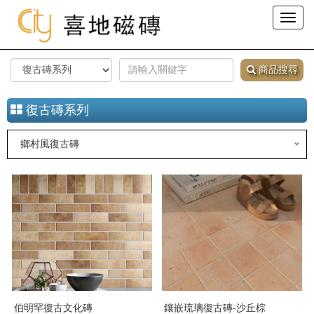
Toggl
naviga
商品搜尋
復古磚系列
鄉村風復古磚
伯明罕復古文化磚
鑲嵌琉璃復古磚-沙丘棕