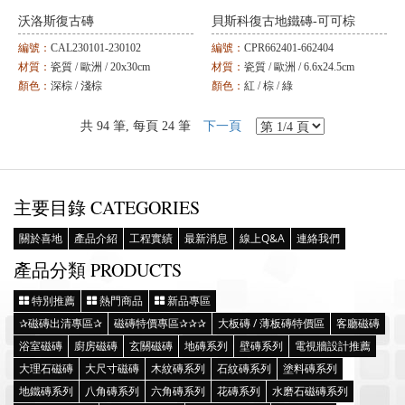
沃洛斯復古磚
貝斯科復古地鐵磚-可可棕
編號：
CAL230101-230102
編號：
CPR662401-662404
材質：
瓷質 / 歐洲 / 20x30cm
材質：
瓷質 / 歐洲 / 6.6x24.5cm
顏色：
深棕 / 淺棕
顏色：
紅 / 棕 / 綠
共 94 筆, 每頁 24 筆
下一頁
主要目錄 CATEGORIES
關於喜地
產品介紹
工程實績
最新消息
線上Q&A
連絡我們
產品分類 PRODUCTS
特別推薦
熱門商品
新品專區
✰磁磚出清專區✰
磁磚特價專區✰✰✰
大板磚 / 薄板磚特價區
客廳磁磚
浴室磁磚
廚房磁磚
玄關磁磚
地磚系列
壁磚系列
電視牆設計推薦
大理石磁磚
大尺寸磁磚
木紋磚系列
石紋磚系列
塗料磚系列
地鐵磚系列
八角磚系列
六角磚系列
花磚系列
水磨石磁磚系列