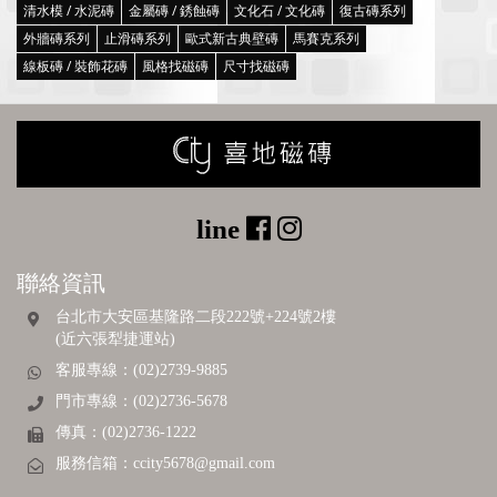
清水模 / 水泥磚
金屬磚 / 銹蝕磚
文化石 / 文化磚
復古磚系列
外牆磚系列
止滑磚系列
歐式新古典壁磚
馬賽克系列
線板磚 / 裝飾花磚
風格找磁磚
尺寸找磁磚
聯絡資訊
台北市大安區基隆路二段222號+224號2樓
(近六張犁捷運站)
客服專線：(02)2739-9885
門市專線：(02)2736-5678
傳真：(02)2736-1222
服務信箱：
ccity5678@gmail.com