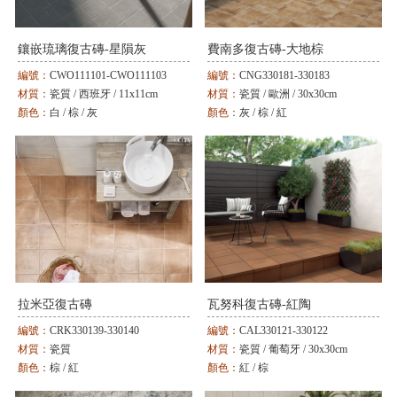
鑲嵌琉璃復古磚-星隕灰
費南多復古磚-大地棕
編號：
CWO111101-CWO111103
編號：
CNG330181-330183
材質：
瓷質 / 西班牙 / 11x11cm
材質：
瓷質 / 歐洲 / 30x30cm
顏色：
白 / 棕 / 灰
顏色：
灰 / 棕 / 紅
拉米亞復古磚
瓦努科復古磚-紅陶
編號：
CRK330139-330140
編號：
CAL330121-330122
材質：
瓷質
材質：
瓷質 / 葡萄牙 / 30x30cm
顏色：
棕 / 紅
顏色：
紅 / 棕