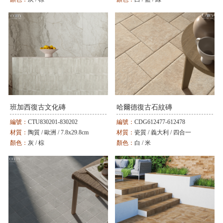
班加西復古文化磚
哈爾德復古石紋磚
編號：
CTU830201-830202
編號：
CDG612477-612478
材質：
陶質 / 歐洲 / 7.8x29.8cm
材質：
瓷質 / 義大利 / 四合一
顏色：
灰 / 棕
顏色：
白 / 米