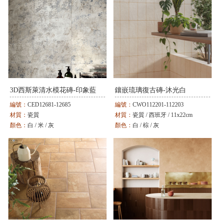
3D西斯萊清水模花磚-印象藍
鑲嵌琉璃復古磚-沐光白
編號：
CED12681-12685
編號：
CWO112201-112203
材質：
瓷質
材質：
瓷質 / 西班牙 / 11x22cm
顏色：
白 / 米 / 灰
顏色：
白 / 棕 / 灰