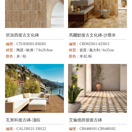
班加西復古文化磚
馬爾默復古文化磚-沙塵米
編號：
CTU830201-830202
編號：
CRD625011-625013
材質：
陶質 / 歐洲 / 7.8x29.8cm
材質：
瓷質 / 義大利 / 6x25cm
顏色：
灰 / 棕
顏色：
米/紅/棕
瓦努科復古磚-淺棕
艾倫德拼接復古磚
編號：
CAL330121-330122
編號：
CBS460101-CBS460102