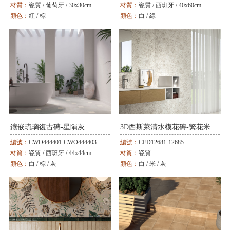
材質：
瓷質 / 葡萄牙 / 30x30cm
材質：
瓷質 / 西班牙 / 40x60cm
顏色：
紅 / 棕
顏色：
白 / 綠
鑲嵌琉璃復古磚-星隕灰
3D西斯萊清水模花磚-繁花米
編號：
CWO444401-CWO444403
編號：
CED12681-12685
材質：
瓷質 / 西班牙 / 44x44cm
材質：
瓷質
顏色：
白 / 棕 / 灰
顏色：
白 / 米 / 灰