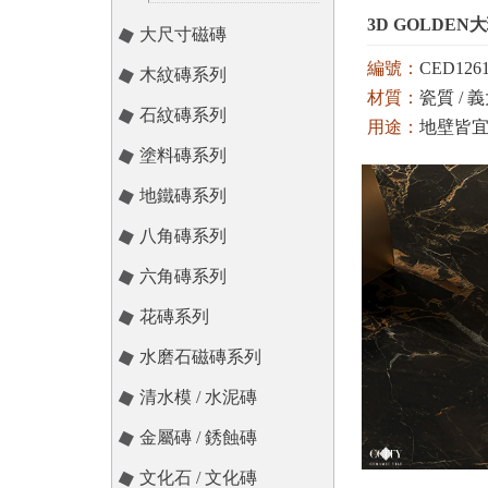
3D GOLDEN
大尺寸磁磚
編號：
CED126
木紋磚系列
材質：
瓷質 / 義大
石紋磚系列
用途：
地壁皆
塗料磚系列
顏色：
白 / 米 /
地鐵磚系列
八角磚系列
六角磚系列
花磚系列
水磨石磁磚系列
清水模 / 水泥磚
金屬磚 / 銹蝕磚
文化石 / 文化磚