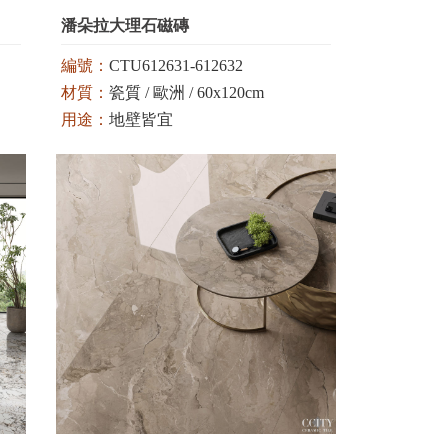
潘朵拉大理石磁磚
編號：
CTU612631-612632
材質：
瓷質 / 歐洲 / 60x120cm
用途：
地壁皆宜
顏色：
白 / 米