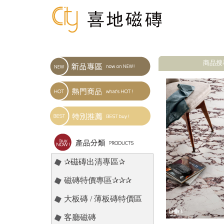
商品搜
✰磁磚出清專區✰
磁磚特價專區✰✰✰
大板磚 / 薄板磚特價區
客廳磁磚