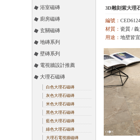
浴室磁磚
3D雕刻紫大理
廚房磁磚
編號：
CED6124
材質：
瓷質 / 義大
玄關磁磚
用途：
地壁皆
地磚系列
顏色：
紫
壁磚系列
電視牆設計推薦
大理石磁磚
白色大理石磁磚
灰色大理石磁磚
米色大理石磁磚
黑色大理石磁磚
藍色大理石磁磚
綠色大理石磁磚
大理石電視牆磁磚