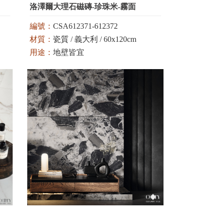
洛澤爾大理石磁磚-珍珠米-霧面
編號：
CSA612371-612372
材質：
瓷質 / 義大利 / 60x120cm
用途：
地壁皆宜
顏色：
白 / 米