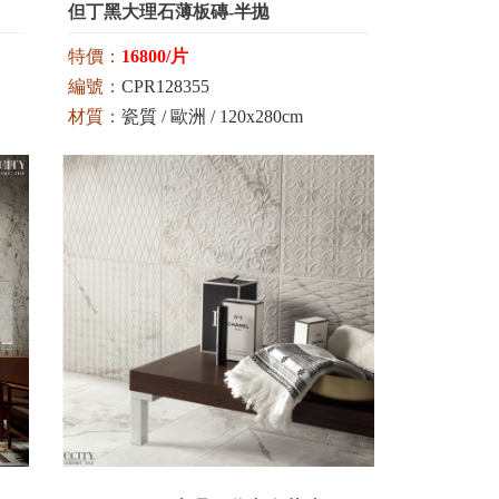
但丁黑大理石薄板磚-半拋
特價：
16800/片
編號：
CPR128355
材質：
瓷質 / 歐洲 / 120x280cm
用途：
地壁 / 半拋面
顏色：
黑