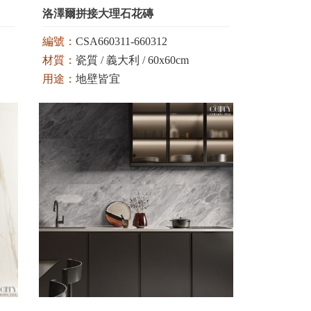
洛澤爾拼接大理石花磚
編號：
CSA660311-660312
材質：
瓷質 / 義大利 / 60x60cm
用途：
地壁皆宜
顏色：
米