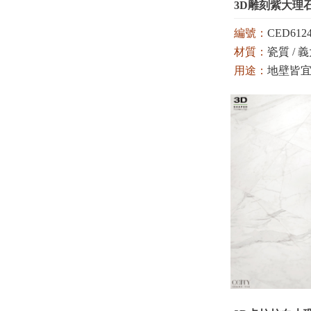
3D雕刻紫大理
編號：
CED6124
材質：
瓷質 / 義大
用途：
地壁皆
顏色：
紫