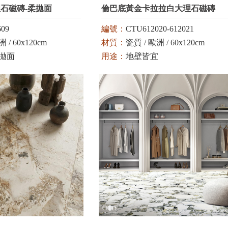
石磁磚-柔拋面
倫巴底黃金卡拉拉白大理石磁磚
09
編號：
CTU612020-612021
 / 60x120cm
材質：
瓷質 / 歐洲 / 60x120cm
柔拋面
用途：
地壁皆宜
顏色：
白