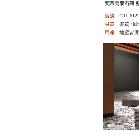
梵蒂岡奢石磚-藍
編號：
CTU6122
材質：
瓷質 / 歐洲
用途：
地壁皆宜 
顏色：
藍