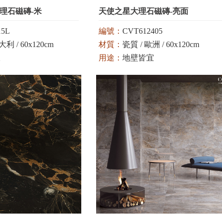
大理石磁磚-米
天使之星大理石磁磚-亮面
15L
編號：
CVT612405
利 / 60x120cm
材質：
瓷質 / 歐洲 / 60x120cm
宜
用途：
地壁皆宜
 灰
顏色：
白