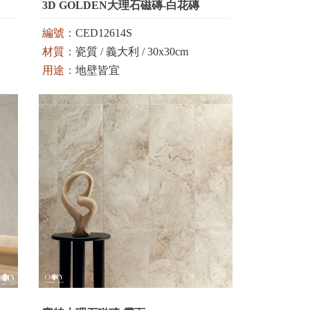
3D GOLDEN大理石磁磚-白花磚
編號：
CED12614S
材質：
瓷質 / 義大利 / 30x30cm
用途：
地壁皆宜
顏色：
白 / 米 / 灰