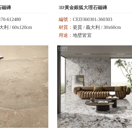
石磁磚
3D黃金銀狐大理石磁磚
70-612480
編號：
CED360301-360303
利 / 60x120cm
材質：
瓷質 / 義大利 / 30x60cm
宜
用途：
地壁皆宜
顏色：
白金