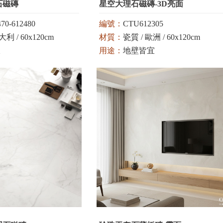
石磁磚
星空大理石磁磚-3D亮面
70-612480
編號：
CTU612305
利 / 60x120cm
材質：
瓷質 / 歐洲 / 60x120cm
宜
用途：
地壁皆宜
顏色：
白