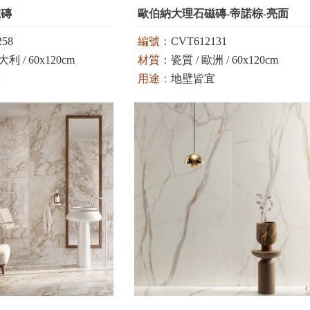
磁磚
歐伯納大理石磁磚-帝諾棕-亮面
258
編號：
CVT612131
利 / 60x120cm
材質：
瓷質 / 歐洲 / 60x120cm
宜
用途：
地壁皆宜
顏色：
棕