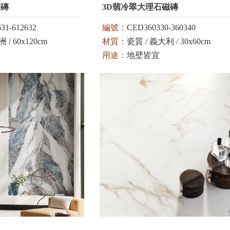
磁磚
3D翡冷翠大理石磁磚
31-612632
編號：
CED360330-360340
 / 60x120cm
材質：
瓷質 / 義大利 / 30x60cm
宜
用途：
地壁皆宜
顏色：
綠