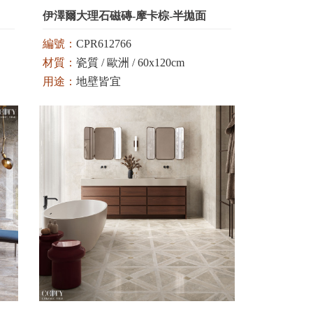
伊澤爾大理石磁磚-摩卡棕-半拋面
編號：
CPR612766
材質：
瓷質 / 歐洲 / 60x120cm
用途：
地壁皆宜
顏色：
棕