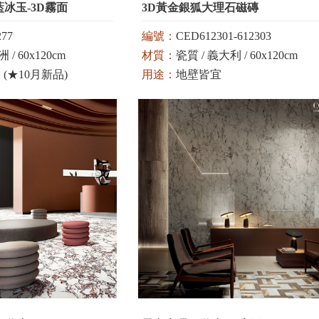
冰玉-3D霧面
3D黃金銀狐大理石磁磚
77
編號：
CED612301-612303
 / 60x120cm
材質：
瓷質 / 義大利 / 60x120cm
(★10月新品)
用途：
地壁皆宜
顏色：
白