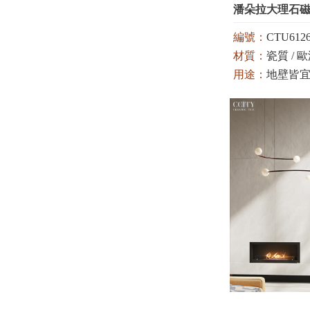
潘朵拉大理石
編號：
CTU6126
材質：
瓷質 / 歐洲
用途：
地壁皆
顏色：
白 / 米