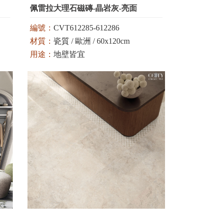
佩雷拉大理石磁磚-晶岩灰-亮面
編號：
CVT612285-612286
材質：
瓷質 / 歐洲 / 60x120cm
用途：
地壁皆宜
顏色：
白 / 灰