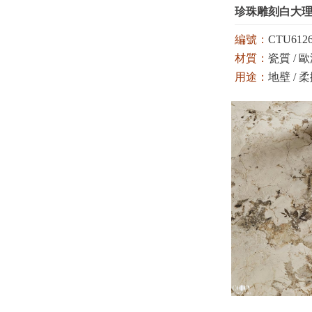
珍珠雕刻白大理
編號：
CTU6126
材質：
瓷質 / 歐洲
用途：
地壁 / 
顏色：
白