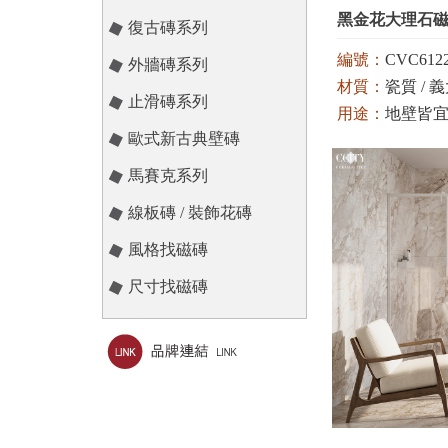
黑金花大理石
復古磚系列
編號：
CVC612
外牆磚系列
材質：
瓷質 / 義大
止滑磚系列
用途：
地壁皆
歐式新古典壁磚
顏色：
黑
馬賽克系列
線板磚 / 裝飾花磚
風格找磁磚
尺寸找磁磚