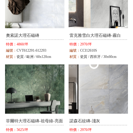
奧索諾大理石磁磚
雷克雅雪白大理石磁磚-霧白
特價：
4860/坪
特價：
2970/坪
編號：
CVT612291-612293
編號：
CCI12610S
材質：
瓷質 / 歐洲 / 60x120cm
材質：
瓷質 / 西班牙 / 30x60cm
顏色：
白 / 米 / 灰
顏色：
白
菲爾特大理石磁磚-祖母綠-亮面
諾森石紋磚-淺灰
特價：
5625/坪
特價：
2970/坪