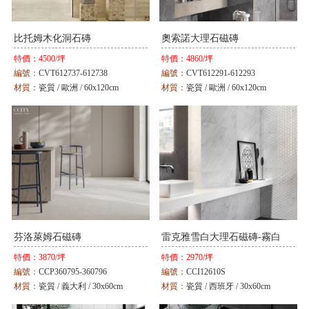
比托姆木化洞石磚
奧索諾大理石磁磚
特價：
4500/坪
特價：
4860/坪
編號：
CVT612737-612738
編號：
CVT612291-612293
材質：
瓷質 / 歐洲 / 60x120cm
材質：
瓷質 / 歐洲 / 60x120cm
顏色：
白 / 灰
顏色：
白 / 米 / 灰
芬洛萊姆石磁磚
雷克雅雪白大理石磁磚-霧白
特價：
3870/坪
特價：
2970/坪
編號：
CCP360795-360796
編號：
CCI12610S
材質：
瓷質 / 義大利 / 30x60cm
材質：
瓷質 / 西班牙 / 30x60cm
顏色：
白 / 灰
顏色：
白