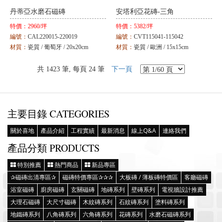
丹蒂亞水磨石磁磚
安塔利亞花磚-三角
特價：
2960/坪
特價：
5382/坪
編號：
CAL220015-220019
編號：
CVT115041-115042
材質：
瓷質 / 葡萄牙 / 20x20cm
材質：
瓷質 / 歐洲 / 15x15cm
顏色：
白 / 米 / 灰 / 黑 / 綠
顏色：
暖灰
共 1423 筆, 每頁 24 筆
下一頁
主要目錄 CATEGORIES
關於喜地
產品介紹
工程實績
最新消息
線上Q&A
連絡我們
產品分類 PRODUCTS
特別推薦
熱門商品
新品專區
✰磁磚出清專區✰
磁磚特價專區✰✰✰
大板磚 / 薄板磚特價區
客廳磁磚
浴室磁磚
廚房磁磚
玄關磁磚
地磚系列
壁磚系列
電視牆設計推薦
大理石磁磚
大尺寸磁磚
木紋磚系列
石紋磚系列
塗料磚系列
地鐵磚系列
八角磚系列
六角磚系列
花磚系列
水磨石磁磚系列