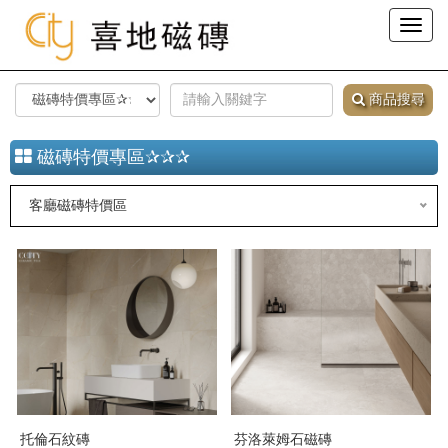
Toggl
naviga
商品搜尋
磁磚特價專區✰✰✰
客廳磁磚特價區
托倫石紋磚
芬洛萊姆石磁磚