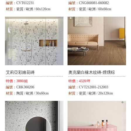
編號：
CVT612231
編號：
CNG660081-660082
材質：
瓷質 / 歐洲 / 60x120cm
材質：
瓷質 / 歐洲 / 60x60cm
顏色：
綠
顏色：
灰
艾莉亞彩繪花磚
奧克蘭白橡木紋磚-煙燻棕
特價：
3880/組
特價：
4320/坪
編號：
CRK360206
編號：
CVT212001-212003
材質：
陶質 / 歐洲 / 30x60cm
材質：
瓷質 / 歐洲 / 20x120cm
顏色：
白
顏色：
杏白 / 暖棕 / 煙燻棕