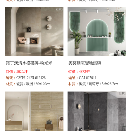
顏色：
白 / 灰
顏色：
灰
諾丁漢清水模磁磚-粉光米
奧莫爾窯變地鐵磚
特價：
5625/坪
特價：
4872/坪
編號：
CVT612425-612428
編號：
CAL627011
材質：
瓷質 / 歐洲 / 60x120cm
材質：
陶質 / 葡萄牙 / 5.6x26.7cm
顏色：
白 / 米 / 黑
顏色：
綠