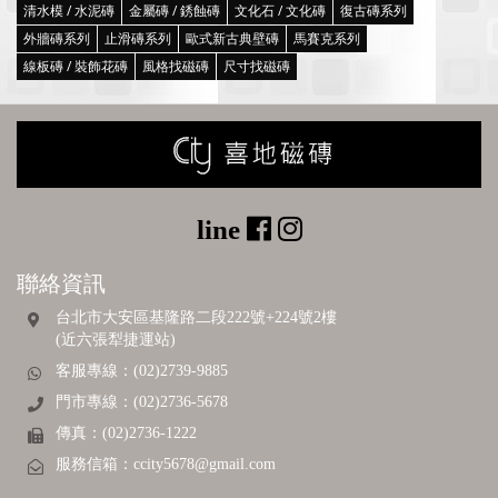
清水模 / 水泥磚
金屬磚 / 銹蝕磚
文化石 / 文化磚
復古磚系列
外牆磚系列
止滑磚系列
歐式新古典壁磚
馬賽克系列
線板磚 / 裝飾花磚
風格找磁磚
尺寸找磁磚
聯絡資訊
台北市大安區基隆路二段222號+224號2樓
(近六張犁捷運站)
客服專線：(02)2739-9885
門市專線：(02)2736-5678
傳真：(02)2736-1222
服務信箱：
ccity5678@gmail.com