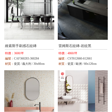
維索斯手刷感石紋磚
雷姆斯石紋磚-岩紋黑
特價：
3600/坪
特價：
4860/坪
編號：
CAF360283-360284
編號：
CST612660-612661
材質：
瓷質 / 義大利 / 30x60cm
材質：
瓷質 / 歐洲 / 60x120cm
顏色：
白 / 黑
顏色：
灰 / 黑