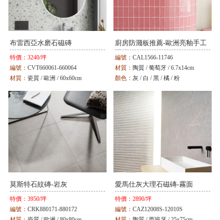
布雷西亞水磨石磁磚
廚房防濺板推薦-歐洲亮釉手工
壁磚
特價：
3240/坪
編號：
CAL1566-11746
編號：
CVT660061-660064
材質：
陶質 / 葡萄牙 / 6.7x14cm
材質：
瓷質 / 歐洲 / 60x60cm
顏色：
灰 / 白 / 黑 / 橘 / 粉
顏色：
灰 / 白 / 黑
莫斯特石紋磚-岩灰
愛馬仕灰大理石磁磚-霧面
特價：
3950/坪
特價：
2890/坪
編號：
CRK880171-880172
編號：
CAZ12008S-12010S
材質：
瓷質 / 歐洲 / 80x80cm
材質：
陶質 / 西班牙 / 25x75cm