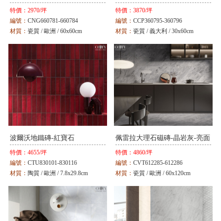
特價：
2970/坪
特價：
3870/坪
編號：
CNG660781-660784
編號：
CCP360795-360796
材質：
瓷質 / 歐洲 / 60x60cm
材質：
瓷質 / 義大利 / 30x60cm
顏色：
米 / 灰
顏色：
白 / 灰
波爾沃地鐵磚-紅寶石
佩雷拉大理石磁磚-晶岩灰-亮面
特價：
4655/坪
特價：
4860/坪
編號：
CTU830101-830116
編號：
CVT612285-612286
材質：
陶質 / 歐洲 / 7.8x29.8cm
材質：
瓷質 / 歐洲 / 60x120cm
顏色：
白 / 黃 / 粉 / 紅 / 綠 / 藍
顏色：
白 / 灰