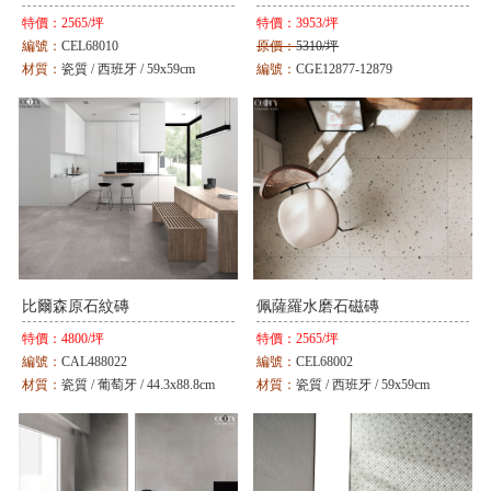
特價：
2565/坪
特價：
3953/坪
編號：
CEL68010
原價：
5310/坪
材質：
瓷質 / 西班牙 / 59x59cm
編號：
CGE12877-12879
顏色：
灰
材質：
瓷質 / 西班牙 / 25.8x29cm
顏色：
米 / 灰 / 黑
比爾森原石紋磚
佩薩羅水磨石磁磚
特價：
4800/坪
特價：
2565/坪
編號：
CAL488022
編號：
CEL68002
材質：
瓷質 / 葡萄牙 / 44.3x88.8cm
材質：
瓷質 / 西班牙 / 59x59cm
顏色：
灰
顏色：
粉彩灰