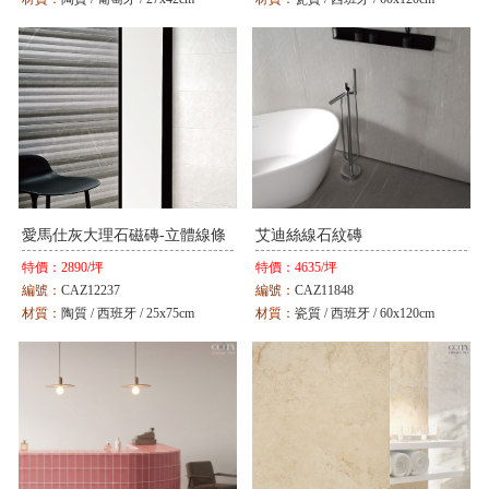
顏色：
白 / 銀
顏色：
米
愛馬仕灰大理石磁磚-立體線條
艾迪絲線石紋磚
特價：
2890/坪
特價：
4635/坪
編號：
CAZ12237
編號：
CAZ11848
材質：
陶質 / 西班牙 / 25x75cm
材質：
瓷質 / 西班牙 / 60x120cm
顏色：
灰
顏色：
灰