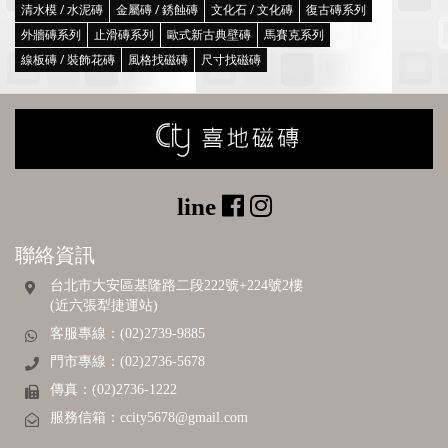
清水模 / 水泥磚
金屬磚 / 銹蝕磚
文化石 / 文化磚
復古磚系列
外牆磚系列
止滑磚系列
歐式新古典壁磚
馬賽克系列
線板磚 / 裝飾花磚
風格找磁磚
尺寸找磁磚
聯絡資訊
台北市大安區基隆路二段222號+224號2樓
(近六張犁捷運站)
客服專線：(02)2739-9885
門市專線：(02)2736-5678
傳真：(02)2736-1222
服務信箱：
ccity5678@gmail.com