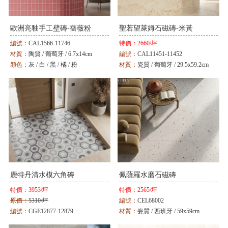
歐洲亮釉手工壁磚-薔薇粉
聖若望萊姆石磁磚-米黃
編號：
CAL1566-11746
特價：
2660/坪
材質：
陶質 / 葡萄牙 / 6.7x14cm
編號：
CAL11451-11452
顏色：
灰 / 白 / 黑 / 橘 / 粉
材質：
瓷質 / 葡萄牙 / 29.5x59.2cm
顏色：
灰白 / 牙白 / 米黃
鹿特丹清水模六角磚
佩薩羅水磨石磁磚
特價：
3953/坪
特價：
2565/坪
原價：
5310/坪
編號：
CEL68002
編號：
CGE12877-12879
材質：
瓷質 / 西班牙 / 59x59cm
材質：
瓷質 / 西班牙 / 25.8x29cm
顏色：
粉彩灰