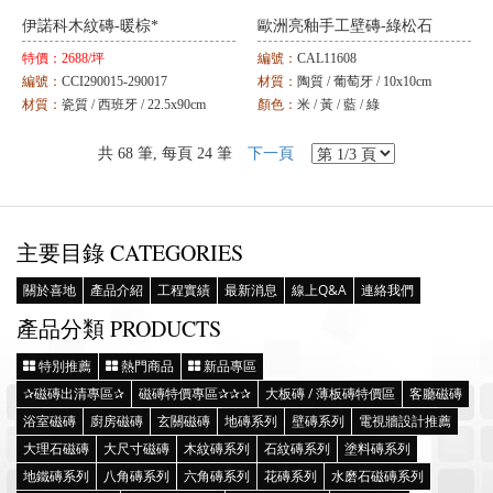
伊諾科木紋磚-暖棕*
歐洲亮釉手工壁磚-綠松石
特價：
2688/坪
編號：
CAL11608
編號：
CCI290015-290017
材質：
陶質 / 葡萄牙 / 10x10cm
材質：
瓷質 / 西班牙 / 22.5x90cm
顏色：
米 / 黃 / 藍 / 綠
顏色：
白 / 棕
共 68 筆, 每頁 24 筆
下一頁
主要目錄 CATEGORIES
關於喜地
產品介紹
工程實績
最新消息
線上Q&A
連絡我們
產品分類 PRODUCTS
特別推薦
熱門商品
新品專區
✰磁磚出清專區✰
磁磚特價專區✰✰✰
大板磚 / 薄板磚特價區
客廳磁磚
浴室磁磚
廚房磁磚
玄關磁磚
地磚系列
壁磚系列
電視牆設計推薦
大理石磁磚
大尺寸磁磚
木紋磚系列
石紋磚系列
塗料磚系列
地鐵磚系列
八角磚系列
六角磚系列
花磚系列
水磨石磁磚系列