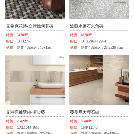
艾希克花磚-立體幾何花磚
波亞水磨石六角磚
特價：
3450/坪
特價：
4620/坪
編號：
CPI12760
編號：
CCI12963-12964
材質：
瓷質 / 西班牙 / 15x15cm
材質：
瓷質 / 西班牙 / 23.2x26.7cm
顏色：
摩卡棕
顏色：
淺灰 / 灰
艾琳亮釉壁磚-渲染藍
亞曼尼大理石磚
特價：
2842/坪
特價：
5940/坪
編號：
CAL1614-1618
編號：
CNK12146
材質：
陶質 / 葡萄牙 / 27x42cm
材質：
瓷質 / 西班牙 / 60x120cm