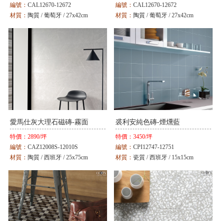
編號：
CAL12670-12672
編號：
CAL12670-12672
材質：
陶質 / 葡萄牙 / 27x42cm
材質：
陶質 / 葡萄牙 / 27x42cm
顏色：
綠 / 白
顏色：
綠 / 白
愛馬仕灰大理石磁磚-霧面
裘利安純色磚-煙燻藍
特價：
2890/坪
特價：
3450/坪
編號：
CAZ12008S-12010S
編號：
CPI12747-12751
材質：
陶質 / 西班牙 / 25x75cm
材質：
瓷質 / 西班牙 / 15x15cm
顏色：
灰
顏色：
白/藍/綠/灰/象牙