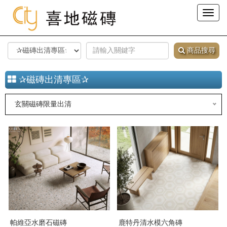
Toggl
naviga
商品搜尋
✰磁磚出清專區✰
玄關磁磚限量出清
帕維亞水磨石磁磚
鹿特丹清水模六角磚