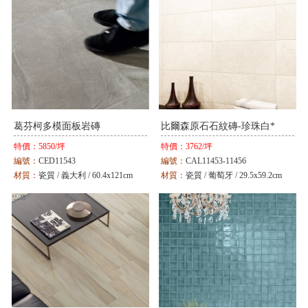
顏色：
米 / 灰 / 黑
葛芬柯多模面板岩磚
比爾森原石石紋磚-珍珠白*
特價：
5850/坪
特價：
3762/坪
編號：
CED11543
編號：
CAL11453-11456
材質：
瓷質 / 義大利 / 60.4x121cm
材質：
瓷質 / 葡萄牙 / 29.5x59.2cm
顏色：
灰
顏色：
白 / 灰 / 褐 / 黑