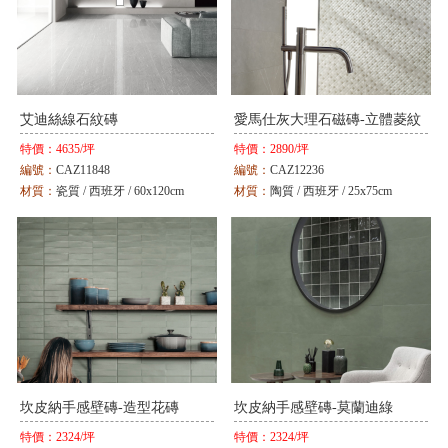
艾迪絲線石紋磚
愛馬仕灰大理石磁磚-立體菱紋
特價：
4635/坪
特價：
2890/坪
編號：
CAZ11848
編號：
CAZ12236
材質：
瓷質 / 西班牙 / 60x120cm
材質：
陶質 / 西班牙 / 25x75cm
顏色：
灰
顏色：
灰
坎皮納手感壁磚-造型花磚
坎皮納手感壁磚-莫蘭迪綠
特價：
2324/坪
特價：
2324/坪